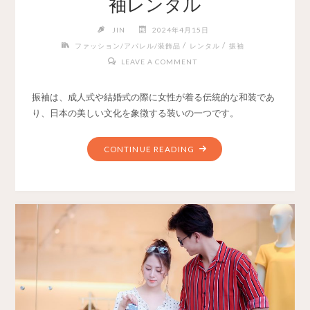
袖レンタル
JIN
2024年4月15日
/
/
ファッション/アパレル/装飾品
レンタル
振袖
LEAVE A COMMENT
振袖は、成人式や結婚式の際に女性が着る伝統的な和装であ
り、日本の美しい文化を象徴する装いの一つです。
CONTINUE READING