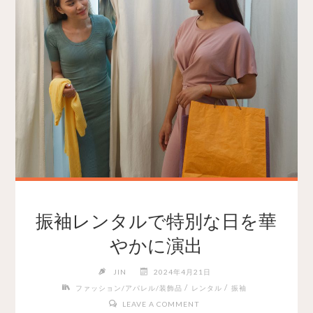
振袖レンタルで特別な日を華
やかに演出
JIN
2024年4月21日
/
/
ファッション/アパレル/装飾品
レンタル
振袖
LEAVE A COMMENT