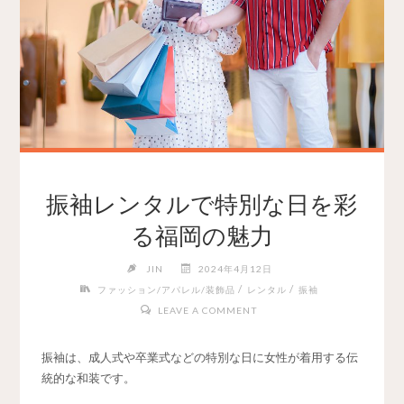
振袖レンタルで特別な日を彩
る福岡の魅力
JIN
2024年4月12日
/
/
ファッション/アパレル/装飾品
レンタル
振袖
LEAVE A COMMENT
振袖は、成人式や卒業式などの特別な日に女性が着用する伝
統的な和装です。