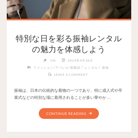
特別な日を彩る振袖レンタル
の魅力を体感しよう
JIN
2024年4月18日
/
/
ファッション/アパレル/装飾品
レンタル
振袖
LEAVE A COMMENT
振袖は、日本の伝統的な着物の一つであり、特に成人式や卒
業式などの特別な場に着用されることが多い華やか …
CONTINUE READING